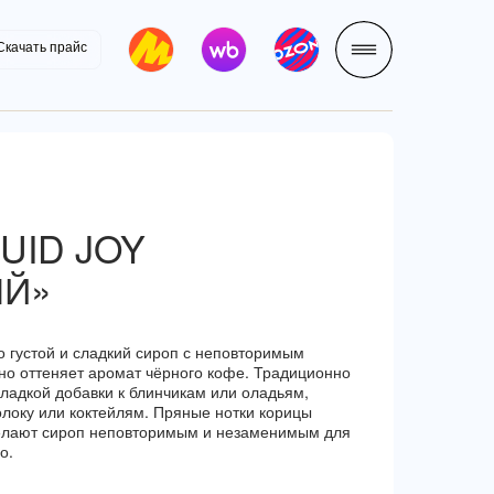
Скачать прайс
LET'S GO!
UID JOY
ЫЙ»
 густой и сладкий сироп с неповторимым
но оттеняет аромат чёрного кофе. Традиционно
сладкой добавки к блинчикам или оладьям,
локу или коктейлям. Пряные нотки корицы
 делают сироп неповторимым и незаменимым для
о.