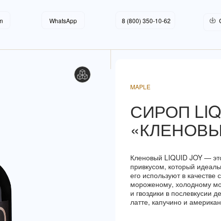
O!
LET'S GO!
LET'S GO!
m
WhatsApp
8 (800) 350-10-62
MAPLE
СИРОП LIQ
«КЛЕНОВ
Кленовый LIQUID JOY — это
привкусом, который идеаль
его используют в качестве 
мороженому, холодному мо
и гвоздики в послевкусии
латте, капучино и американ