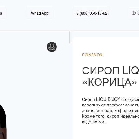
O!
LET'S GO!
LET'S GO!
m
WhatsApp
8 (800) 350-10-62
CINNAMON
СИРОП LIQ
«КОРИЦА»
Сироп LIQUID JOY со вкусо
используют профессиональ
дополняет чаи, кофе, слои
Кроме того, сироп идеальн
изделиями.