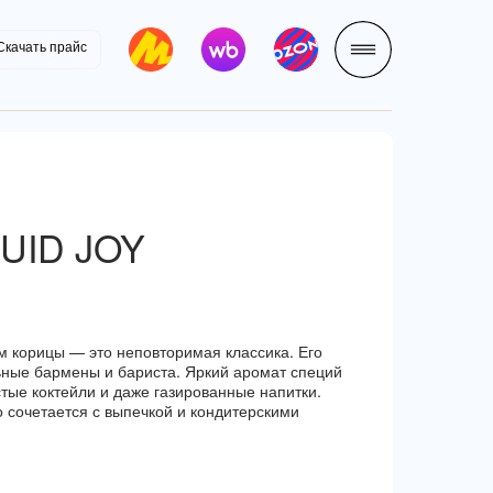
Скачать прайс
LET'S GO!
UID JOY
м корицы — это неповторимая классика. Его
ные бармены и бариста. Яркий аромат специй
стые коктейли и даже газированные напитки.
о сочетается с выпечкой и кондитерскими