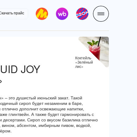
Скачать прайс
LET'S GO!
Коктейль
«Зелёный
UID JOY
лис»
»
» – это душистый июньский закат. Такой
здичный сироп будет незаменим в баре,
н отлично дополнит освежающие напитки,
аже глинтвейн. А также будет гармонировать с
 десертами. Сироп со вкусом базилика отлично
, вином, абсентом, имбирным пивом, водкой,
ёром.