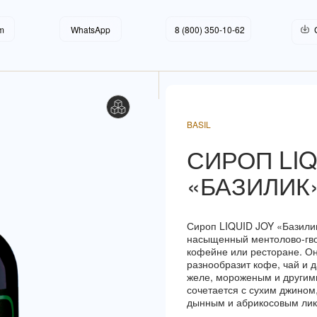
O!
LET'S GO!
LET'S GO!
m
WhatsApp
8 (800) 350-10-62
BASIL
СИРОП LIQ
«БАЗИЛИК
Сироп LIQUID JOY «Базилик
насыщенный ментолово-гво
кофейне или ресторане. О
разнообразит кофе, чай и д
желе, мороженым и другими
сочетается с сухим джином
дынным и абрикосовым лик